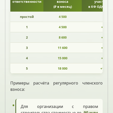
ответственности
взноса
участвую
(₽ в месяц)
в КФ ОДО (₽ в 
простой
4 500
–
1
4 500
+3 500
2
8 600
+5 000
3
11 600
+7 000
4
15 000
+9 000
5
18 000
+12 000
Примеры расчёта регулярного членского
взноса:
Для организации с правом
строительства стоимостью до
90 млн